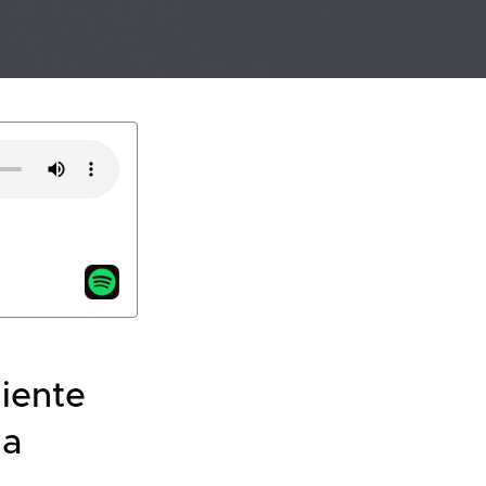
uiente
na