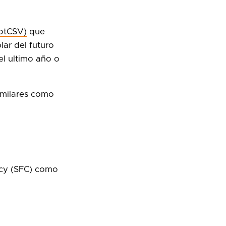
DotCSV)
que
lar del futuro
el ultimo año o
imilares como
ncy (SFC) como