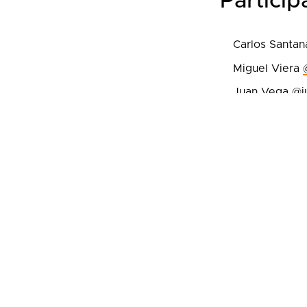
Particip
Carlos Santa
Miguel Viera
Juan Vega
@j
Foto de Tara W
Atribución 4.0 I