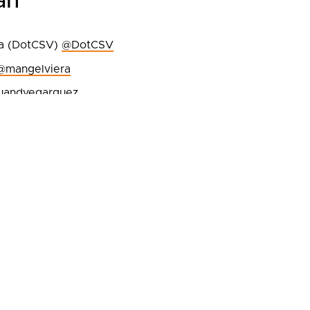
an
na (DotCSV)
@DotCSV
@mangelviera
uandvegarguez
instead en Pexels
Esta obra está bajo una Licencia Cr
nternacional.