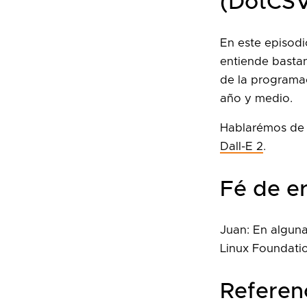
(DotCS
En este episod
entiende bastant
de la programac
año y medio.
Hablarémos d
Dall-E 2
.
Fé de er
Juan: En algun
Linux Foundatio
Referen